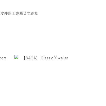
及皮件烙印專屬英文縮寫