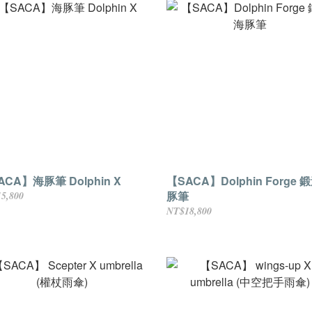
ACA】海豚筆 Dolphin X
【SACA】Dolphin Forge 
豚筆
5,800
NT$18,800