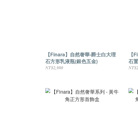
【Finara】自然奢華-爵士白大理
【F
石方形乳液瓶(銀色五金)
石置
NT$2,980
NT$2