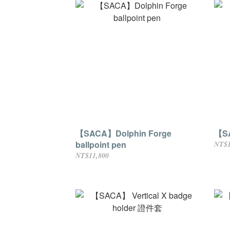
【SACA】Dolphin Forge
【S
ballpoint pen
NT$1
NT$11,800