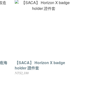
鍛造海
【SACA】 Horizon X badge
holder 證件套
NT$2,180