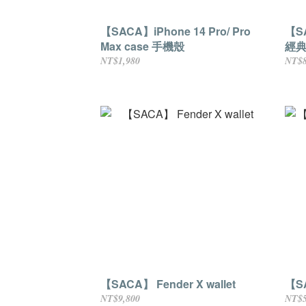
【SACA】iPhone 14 Pro/ Pro
【SA
Max case 手機殼
經典
NT$1,980
NT$8
【SACA】 Fender X wallet
【SA
NT$9,800
NT$5