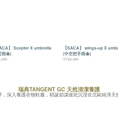
CA】 Scepter X umbrella
【SACA】 wings-up X umbr
杖雨傘)
(中空把手雨傘)
,000
NT$6,800
瑞典TANGENT GC 天然清潔養護
萃，深入養護衣物鞋履，耶誕節讓彼此沉浸在北歐純淨天