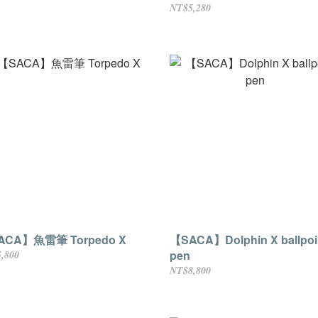
NT$5,280
ACA】魚雷筆 Torpedo X
【SACA】Dolphin X ballpoi
pen
,800
NT$8,800