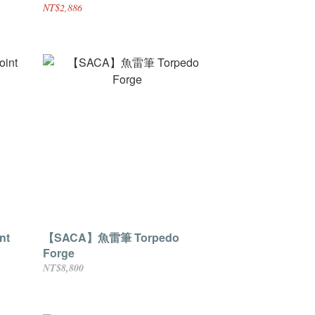
NT$2,886
nt
【SACA】魚雷筆 Torpedo
Forge
NT$8,800