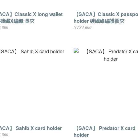
CA】Classic X long wallet
【SACA】Classic X passpo
碳纖X編織 長夾
holder 碳纖維編護照夾
,800
NT$4,600
CA】 Sahib X card holder
【SACA】 Predator X card
holder
,800