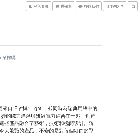
登入會員
購物車
聯絡我們
$ TWD
企業採購
稱來自”Fly”與“ Light”，並同時為瑞典用語中的
發光體、奧妙的磁力漂浮與無線電力結合在一起，創造
這些產品融合了藝術，技術和極簡設計。隨
令人驚艷的產品，不變的是對每個細節的堅