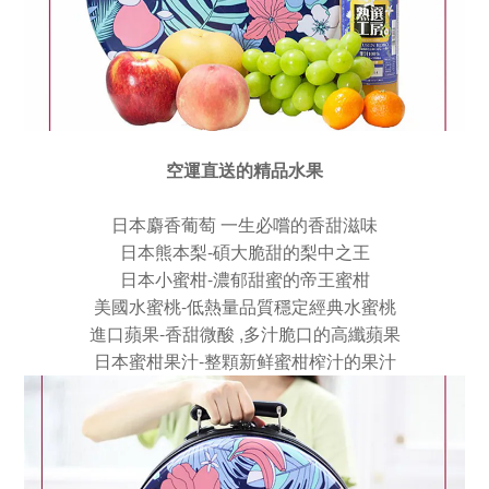
空運直送的精品水果
日本麝香葡萄 一生必嚐的香甜滋味
-
日本熊本梨
碩大脆甜的梨中之王
-
日本小蜜柑
濃郁甜蜜的帝王蜜柑
-
美國水蜜桃
低熱量品質穩定經典水蜜桃
-
,
進口蘋果
香甜微酸
多汁脆口的高纖蘋果
-
日本蜜柑果汁
整顆新鲜蜜柑榨汁的果汁