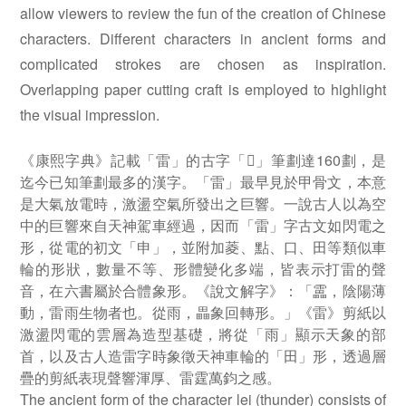
allow viewers to review the fun of the creation of Chinese
characters. Different characters in ancient forms and
complicated strokes are chosen as inspiration.
Overlapping paper cutting craft is employed to highlight
the visual impression.
《康熙字典》記載「雷」的古字「𩇓」筆劃達160劃，是
迄今已知筆劃最多的漢字。「雷」最早見於甲骨文，本意
是大氣放電時，激盪空氣所發出之巨響。一說古人以為空
中的巨響來自天神駕車經過，因而「雷」字古文如閃電之
形，從電的初文「申」，並附加菱、點、口、田等類似車
輪的形狀，數量不等、形體變化多端，皆表示打雷的聲
音，在六書屬於合體象形。《說文解字》：「靁，陰陽薄
動，雷雨生物者也。從雨，畾象回轉形。」《雷》剪紙以
激盪閃電的雲層為造型基礎，將從「雨」顯示天象的部
首，以及古人造雷字時象徵天神車輪的「田」形，透過層
疊的剪紙表現聲響渾厚、雷霆萬鈞之感。
The ancient form of the character lei (thunder) consists of