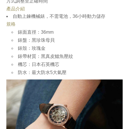
方式調整至正確時間
產品介紹
自動上鍊機械錶，不需電池，36小時動力儲存
規格
錶面直徑：36mm
錶盤：黑珍珠母貝
錶殼：玫瑰金
錶帶材質：黑真皮鱷魚壓紋
機芯：日本石英機芯
防水：最大防水5大氣壓