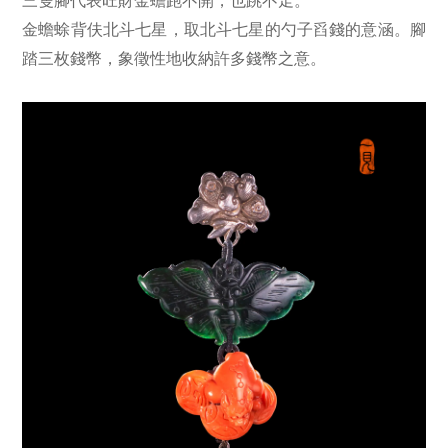
三隻腳代表旺財金蟾跑不開，也跳不走。
金蟾蜍背伕北斗七星，取北斗七星的勺子舀錢的意涵。腳
踏三枚錢幣，象徵性地收納許多錢幣之意。