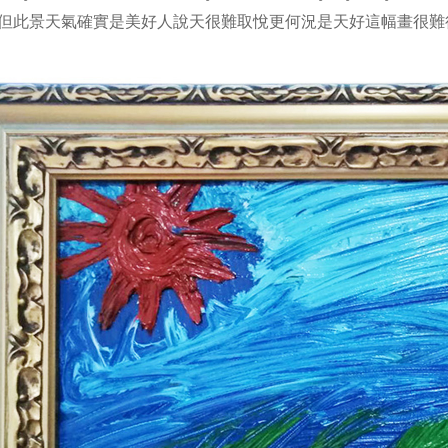
但此景天氣確實是美好人說天很難取悅更何況是天好這幅畫很難