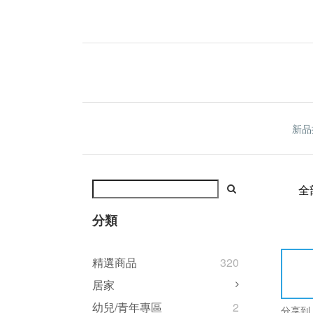
新品
全
分類
精選商品
320
居家
幼兒/青年專區
2
分享到