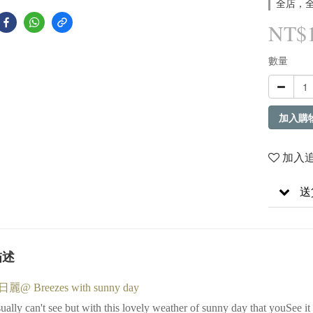
全店，
NT$1
數量
加入購
加入
送
描述
@ Breezes with sunny day
ally can't see but with this lovely weather of sunny day that youSee it all