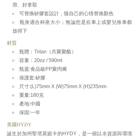
滑、好拿取
可替換矽膠套設計，隨自己的心情替換顏色
瓶身適合杯座大小；無論您是在車上或嬰兒推車都
放得下
材質
瓶體：Tritan（共聚聚酯）
容量：20oz / 590ml
瓶蓋:食品級PP聚丙烯
保護套:矽膠
尺寸:(L)75mm X (W)75mm X (H)235mm
重量:180克
產地:中國
保固:一年
美國HYDY
誕生於加州聖塔莫妮卡的HYDY，是一個以水資源與環境