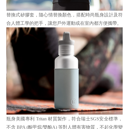
替換式矽膠套，隨心情替換顏色，搭配時尚瓶身設計及符
合人體工學的把手，讓您戶外運動或在室內都方便攜帶。
瓶身美國專利 Tritan 材質製作，符合瑞士SGS安全標準，
不含 BPA (酚甲烷/雙酚A) 等對人體有害物質，不起化學變