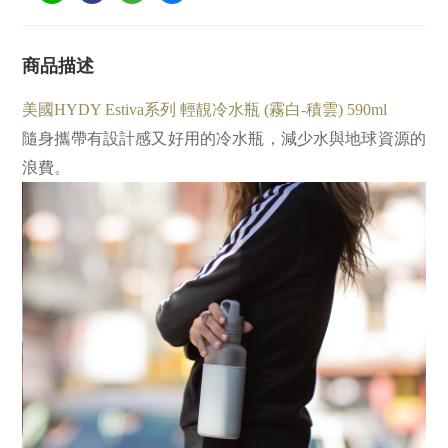
商品描述
美國HYDY Estiva系列 輕靚冷水瓶 (霧白-積雲) 590ml
隨身攜帶有設計感又好用的冷水瓶，減少水與地球資源的
浪費。