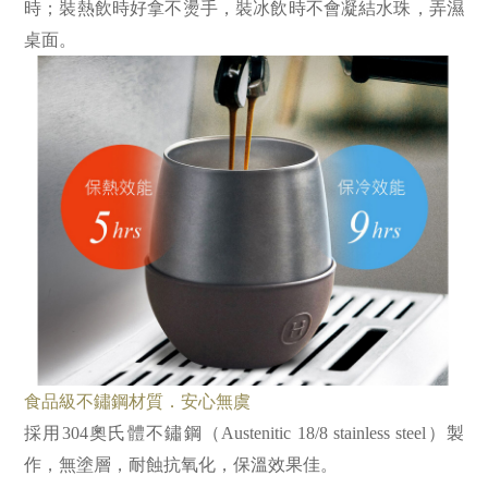
時；裝熱飲時好拿不燙手，裝冰飲時不會凝結水珠，弄濕
桌面。
食品級不鏽鋼材質．安心無虞
採用304奧氏體不鏽鋼（Austenitic 18/8 stainless steel）製
作，無塗層，耐蝕抗氧化，保溫效果佳。