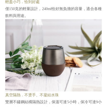
輕盈小巧．恰到好處
僅150克的輕量設計，240ml恰好無負擔的容量，適合各種
飲料與用途。
真空隔熱．不燙手、不凝結水珠
雙層不鏽鋼結構隔熱設計，保溫可達5小時，保冷可達9小