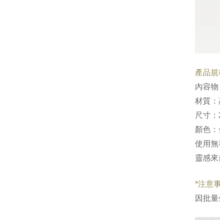
產品規
內容物
材質：
尺寸：2
顏色：
使用無
靈感來
*注意事
因批量