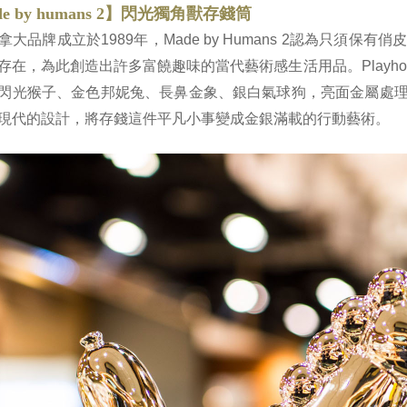
e by humans 2】閃光獨角獸存錢筒
拿大品牌成立於1989年，Made by Humans 2認為只須
存在，為此創造出許多富饒趣味的當代藝術感生活用品。Playh
閃光猴子、金色邦妮兔、長鼻金象、銀白氣球狗，亮面金屬處
現代的設計，將存錢這件平凡小事變成金銀滿載的行動藝術。