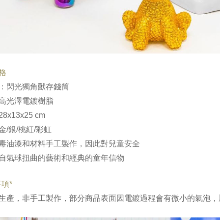
格
：閃光獨角獸存錢筒
高光澤電鍍樹脂
8x13x25 cm
金/銀/桃紅/彩虹
毒油漆和材料手工製作，因此對兒童安全
自氣球扭曲的藝術和經典的童年信物
項*
生產，非手工製作，部分商品表面因電鍍過程會有微小的氣泡，