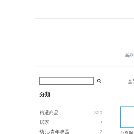
新品
全
分類
精選商品
320
居家
幼兒/青年專區
2
分享到