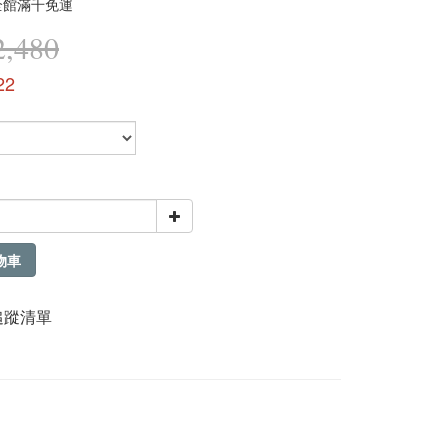
全館滿千免運
,480
22
物車
追蹤清單